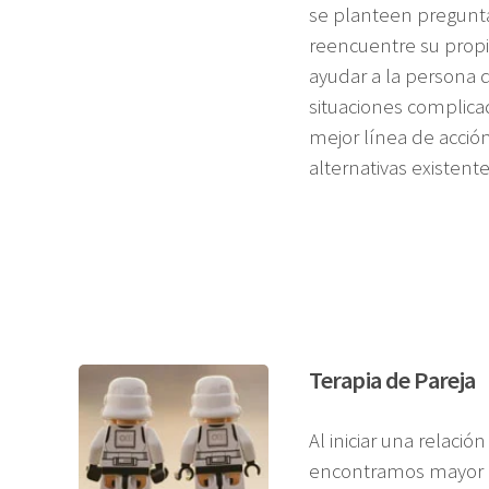
se planteen pregunta
reencuentre su propia
ayudar a la persona 
situaciones complicada
mejor línea de acció
alternativas existe
Terapia de Pareja
Al iniciar una relaci
encontramos mayor i