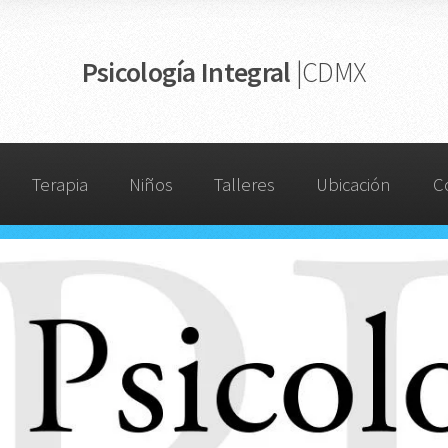
Psicología Integral
|CDMX
Terapia
Niños
Talleres
Ubicación
C